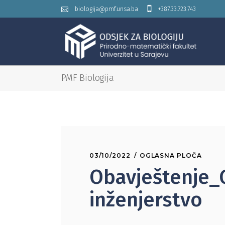
biologija@pmf.unsa.ba
+387.33.723.743
PMF Biologija
03/10/2022
OGLASNA PLOČA
Obavještenje_
inženjerstvo