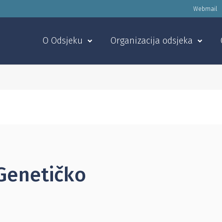
Webmail
O Odsjeku
Organizacija odsjeka
Genetičko