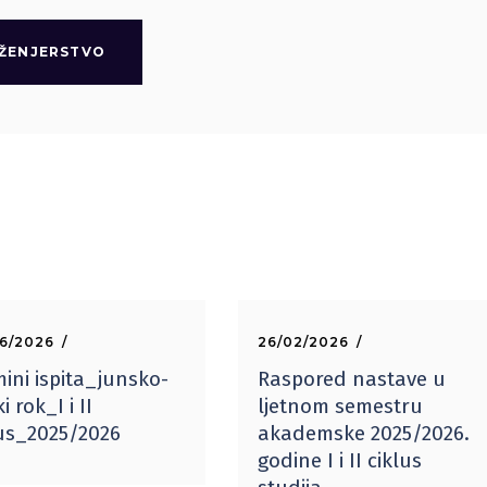
NŽENJERSTVO
6/2026
26/02/2026
ini ispita_junsko-
Raspored nastave u
ki rok_I i II
ljetnom semestru
lus_2025/2026
akademske 2025/2026.
godine I i II ciklus