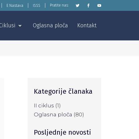
Pratite nas:
E Nastava
ISSS
Ciklusi
Oglasna ploča
Kontakt
Kategorije članaka
II ciklus
(1)
Oglasna ploča
(80)
Posljednje novosti