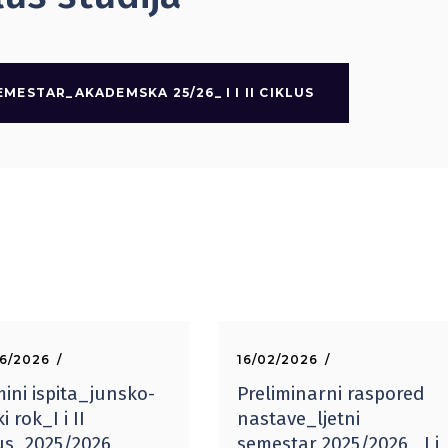
ESTAR_AKADEMSKA 25/26_ I I II CIKLUS
6/2026
16/02/2026
ini ispita_junsko-
Preliminarni raspored
ki rok_I i II
nastave_ljetni
lus_2025/2026
semestar 2025/2026_ I i