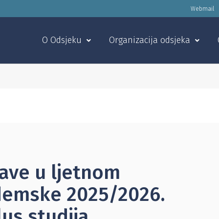
Webmail
O Odsjeku
Organizacija odsjeka
ave u ljetnom
demske 2025/2026.
klus studija