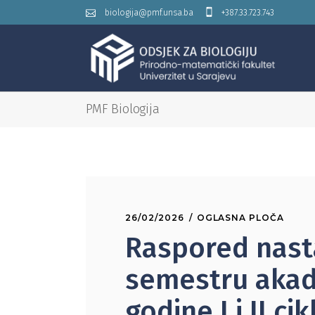
biologija@pmf.unsa.ba
+387.33.723.743
PMF Biologija
26/02/2026
OGLASNA PLOČA
Raspored nast
semestru aka
godine I i II ci