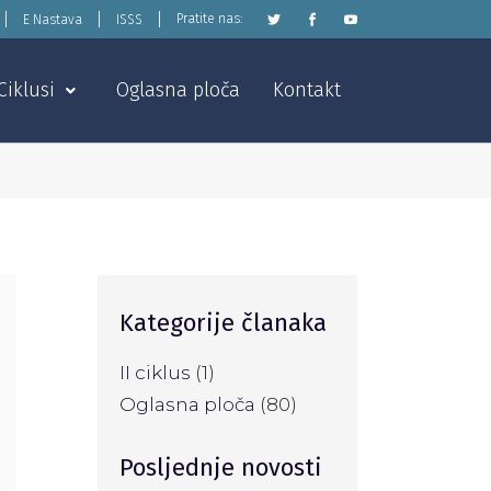
Pratite nas:
E Nastava
ISSS
Ciklusi
Oglasna ploča
Kontakt
Kategorije članaka
II ciklus
(1)
Oglasna ploča
(80)
Posljednje novosti