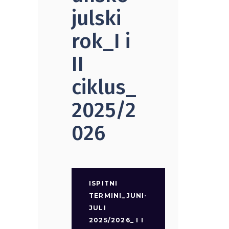
julski
rok_I i
II
ciklus_
2025/2
026
ISPITNI
TERMINI_JUNI-
JULI
2025/2026_ I I