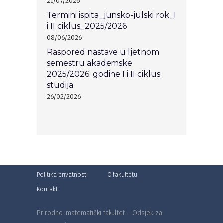
21/07/2026
Termini ispita_junsko-julski rok_I
i II ciklus_2025/2026
08/06/2026
Raspored nastave u ljetnom
semestru akademske
2025/2026. godine I i II ciklus
studija
26/02/2026
Politika privatnosti
O fakultetu
Kontakt
Prirodno-matematički fakultet – Odsjek za