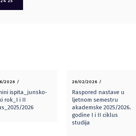
24 25
6/2026
26/02/2026
ini ispita_junsko-
Raspored nastave u
ki rok_I i II
ljetnom semestru
lus_2025/2026
akademske 2025/2026.
godine I i II ciklus
studija