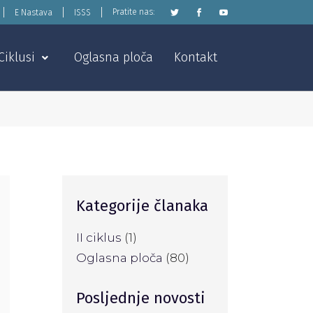
Pratite nas:
E Nastava
ISSS
Ciklusi
Oglasna ploča
Kontakt
Kategorije članaka
II ciklus
(1)
Oglasna ploča
(80)
Posljednje novosti