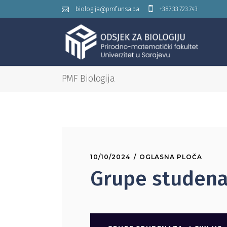
biologija@pmf.unsa.ba
+387.33.723.743
PMF Biologija
10/10/2024
OGLASNA PLOČA
Grupe studenat