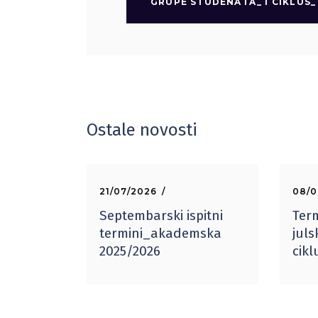
GRUPE STUDENATA_ I CIKLUS_ 
Ostale novosti
21/07/2026
08/0
Septembarski ispitni
Term
termini_akademska
juls
2025/2026
cik