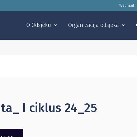
Webmail
O Odsjeku
Organizacija odsjeka
a_ I ciklus 24_25