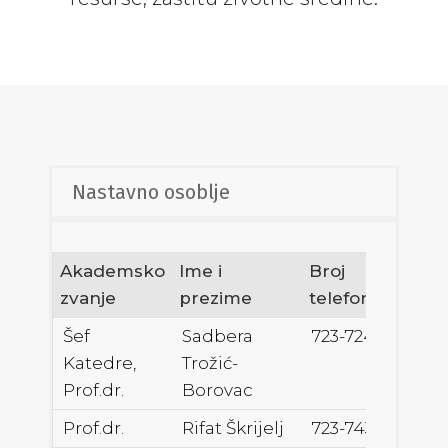
Nastavno osoblje
Akademsko
Ime i
Broj
E-mai
zvanje
prezime
telefona
Šef
Sadbera
723-724
stroz
Katedre,
Trožić-
Prof.dr.
Borovac
Prof.dr.
Rifat Škrijelj
723-743
r.skri