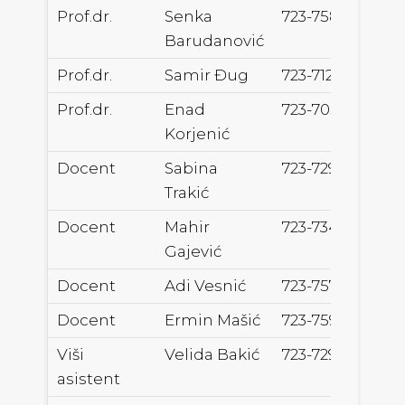
Prof.dr.
Senka
723-758
senk
Barudanović
Prof.dr.
Samir Đug
723-712
sami
Prof.dr.
Enad
723-705
ekor
Korjenić
Docent
Sabina
723-729
sabin
Trakić
Docent
Mahir
723-734
mahir
Gajević
Docent
Adi Vesnić
723-757
adi.v
Docent
Ermin Mašić
723-759
ecoe
Viši
Velida Bakić
723-729
velid
asistent