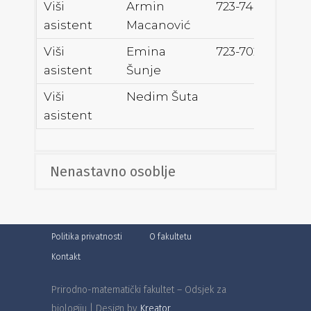
Viši
Armin
723-746
armi
asistent
Macanović
Viši
Emina
723-702
emin
asistent
Šunje
Viši
Nedim Šuta
nedi
asistent
Nenastavno osoblje
Politika privatnosti
O fakultetu
Kontakt
Prirodno-matematički fakultet – Odsjek za
biologiju | Design by
Kreator.